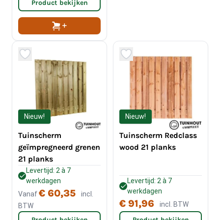
Product bekijken
Nieuw!
Nieuw!
Tuinscherm
Tuinscherm Redclass
geïmpregneerd grenen
wood 21 planks
21 planks
Levertijd: 2 à 7
werkdagen
Levertijd: 2 à 7
werkdagen
€ 60,35
Vanaf
incl.
€ 91,96
incl. BTW
BTW
Product bekijken
Product bekijken