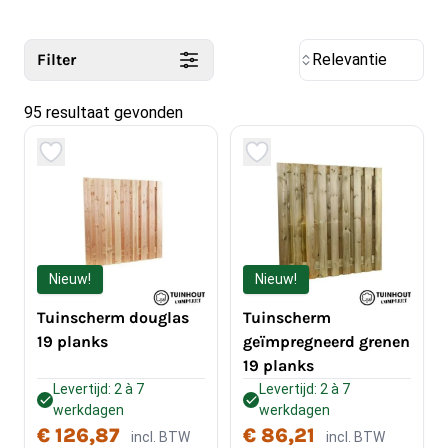
Filter
Relevantie
95 resultaat gevonden
Nieuw!
Nieuw!
Tuinscherm douglas
Tuinscherm
19 planks
geïmpregneerd grenen
19 planks
Levertijd: 2 à 7
Levertijd: 2 à 7
werkdagen
werkdagen
€ 126,87
€ 86,21
incl. BTW
incl. BTW