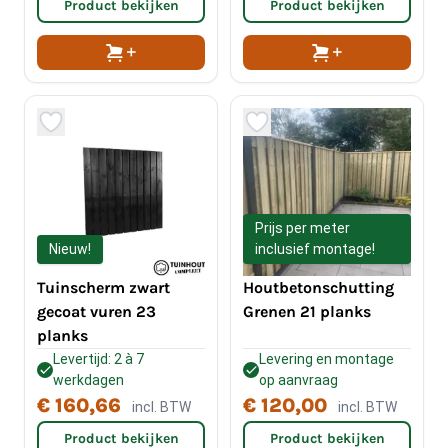
Product bekijken
Product bekijken
Prijs per meter
Nieuw!
inclusief montage!
Tuinscherm zwart
Houtbetonschutting
gecoat vuren 23
Grenen 21 planks
planks
Levertijd: 2 à 7
Levering en montage
werkdagen
op aanvraag
€ 160,66
€ 120,00
incl. BTW
incl. BTW
Product bekijken
Product bekijken