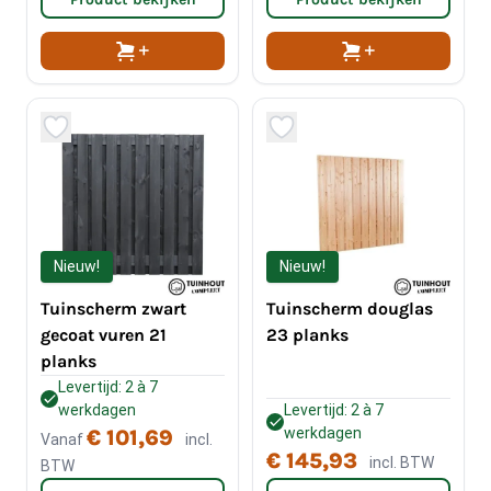
Nieuw!
Nieuw!
Tuinscherm zwart
Tuinscherm douglas
gecoat vuren 21
23 planks
planks
Levertijd: 2 à 7
werkdagen
Levertijd: 2 à 7
werkdagen
€ 101,69
Vanaf
incl.
€ 145,93
incl. BTW
BTW