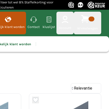
fiteer tot wel 8% Staffelkorting voor
ticulieren
ijk klant worden
Contact
kluslijst
Account
Winkelwagen
kelijk klant worden
Relevantie