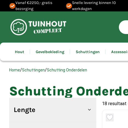
Vanaf €2250,- gratis
Snelle levering binnen 10
bezorging
werkdagen
Hout
Gevelbekleding
Schuttingen
Accessoi
/
/
Schutting Onderdelen
Home
Schuttingen
Schutting Onderd
18 resultaat
Lengte