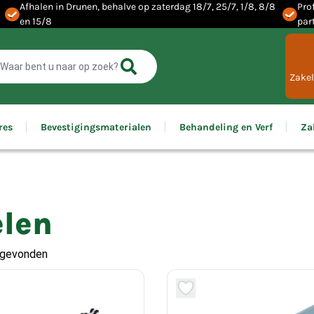
Afhalen in Drunen, behalve op zaterdag 18/7, 25/7, 1/8, 8/8
Pro
en 15/8
par
Zakel
res
Bevestigingsmaterialen
Behandeling en Verf
Za
elen
 gevonden