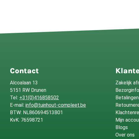
Contact
Klante
Alcoalaan 13
Zakelijk a
5151 RW Drunen
Bezorginf
Tel:
+31(0)416858502
Betalingen
E-mail:
info@tuinhout-compleet.be
Retournere
BTW: NL860694513B01
Klachtenre
KvK: 76598721
Mijn accou
Blogs
Over ons