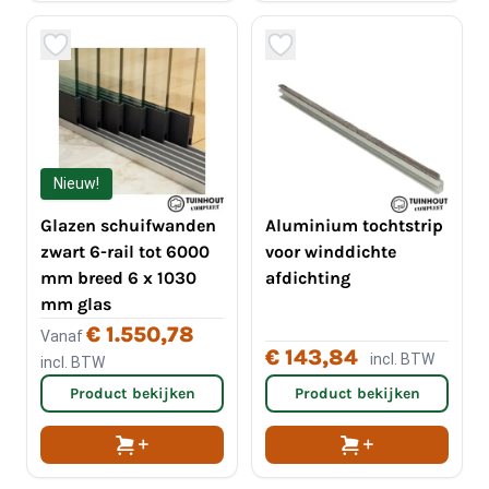
Nieuw!
Glazen schuifwanden
Aluminium tochtstrip
zwart 6-rail tot 6000
voor winddichte
mm breed 6 x 1030
afdichting
mm glas
€ 1.550,78
Vanaf
€ 143,84
incl. BTW
incl. BTW
Product bekijken
Product bekijken