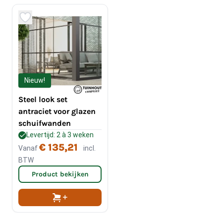
Nieuw!
Steel look set
antraciet voor glazen
schuifwanden
Levertijd: 2 à 3 weken
€ 135,21
Vanaf
incl.
BTW
Product bekijken