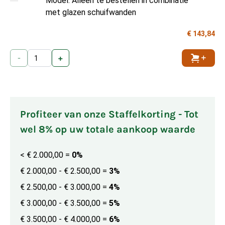
Model: Alleen te bestellen in combinatie
met glazen schuifwanden
€ 143,84
-
+
Toevoe
Profiteer van onze Staffelkorting - Tot
wel 8% op uw totale aankoop waarde
< € 2.000,00
=
0%
€ 2.000,00 - € 2.500,00
=
3%
€ 2.500,00 - € 3.000,00
=
4%
€ 3.000,00 - € 3.500,00
=
5%
€ 3.500,00 - € 4.000,00
=
6%