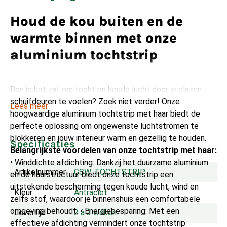
Houd de kou buiten en de
warmte binnen met onze
aluminium tochtstrip
Ben je het zat om tocht en koude lucht door je glazen
schuifdeuren te voelen? Zoek niet verder! Onze
Lees meer
hoogwaardige aluminium tochtstrip met haar biedt de
perfecte oplossing om ongewenste luchtstromen te
blokkeren en jouw interieur warm en gezellig te houden.
Specificaties
Belangrijkste voordelen van onze tochtstrip met haar:
• Winddichte afdichting: Dankzij het duurzame aluminium
Artikelnummer
GSW-TOCHTSTRIP
en de haarstructuur biedt onze tochtstrip een
uitstekende bescherming tegen koude lucht, wind en
Kleur
Antraciet
zelfs stof, waardoor je binnenshuis een comfortabele
omgeving behoudt. • Energiebesparing: Met een
Levertijd
2 à 3 weken
effectieve afdichting vermindert onze tochtstrip