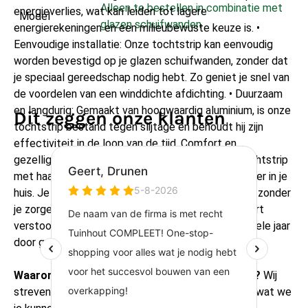
Alleen te bestellen in combinatie met 
energieverlies, wat kan leiden tot lagere
Model
glazen schuifwanden
energierekeningen en een milieubewuste keuze is. •
Eenvoudige installatie: Onze tochtstrip kan eenvoudig
worden bevestigd op je glazen schuifwanden, zonder dat
je speciaal gereedschap nodig hebt. Zo geniet je snel van
de voordelen van een winddichte afdichting. • Duurzaam
en langdurig: Gemaakt van hoogwaardig aluminium, is onze
Dit zeggen onze klanten
tochtstrip bestand tegen slijtage en behoudt hij zijn
effectiviteit in de loop van de tijd. Comfort en
gezelligheid in je interieur: Met onze aluminium tochtstrip
met haar creëer je een warme en uitnodigende sfeer in je
huis. Je kunt eindelijk ontspannen in je woonkamer, zonder
je zorgen te maken over koude tocht die je comfort
verstoort. Met een verbeterde isolatie zul je het hele jaar
door genieten van een aangenaam binnenklimaat.
Waarom kiezen voor onze tochtstrip met haar?
Wij
streven naar klanttevredenheid en kwaliteit. Dit is wat we