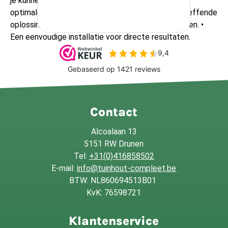
je kunnen bieden: • Hoogwaardige materialen voor
optimale prestaties en duurzaamheid. • Een doeltreffende
oplossing om tocht en koude lucht buiten te houden. •
Een eenvoudige installatie voor directe resultaten.
Contact
Alcoalaan 13
5151 RW Drunen
Tel:
+31(0)416858502
E-mail:
info@tuinhout-compleet.be
BTW: NL860694513B01
KvK: 76598721
Klantenservice