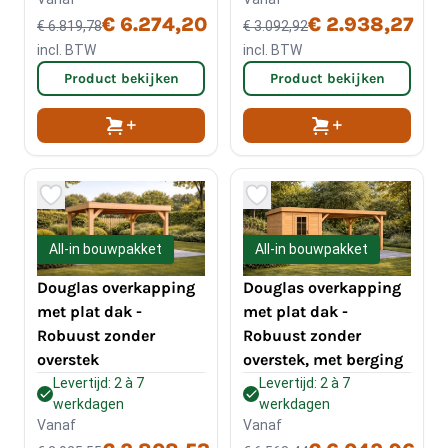
€ 6.274,20
€ 2.938,27
€ 6.819,78
€ 3.092,92
incl. BTW
incl. BTW
Product bekijken
Product bekijken
All-in bouwpakket
All-in bouwpakket
Douglas overkapping
Douglas overkapping
met plat dak -
met plat dak -
Robuust zonder
Robuust zonder
overstek, met berging
overstek
Levertijd: 2 à 7
Levertijd: 2 à 7
werkdagen
werkdagen
Vanaf
Vanaf