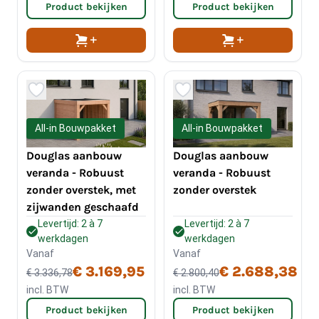
Product bekijken
Product bekijken
All-in Bouwpakket
All-in Bouwpakket
Douglas aanbouw
Douglas aanbouw
veranda - Robuust
veranda - Robuust
zonder overstek, met
zonder overstek
zijwanden geschaafd
Levertijd: 2 à 7
Levertijd: 2 à 7
werkdagen
werkdagen
Vanaf
Vanaf
€ 3.169,95
€ 2.688,38
€ 3.336,78
€ 2.800,40
incl. BTW
incl. BTW
Product bekijken
Product bekijken