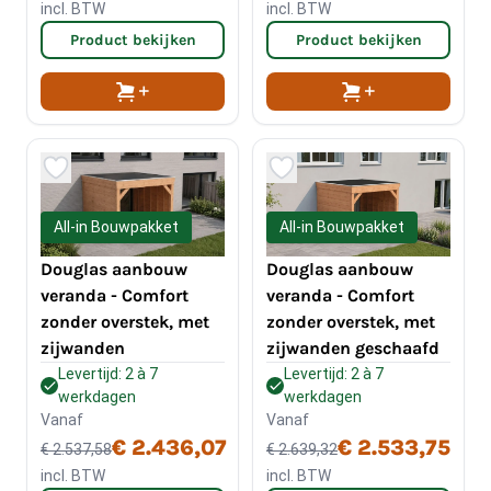
incl. BTW
incl. BTW
Product bekijken
Product bekijken
All-in Bouwpakket
All-in Bouwpakket
Douglas aanbouw
Douglas aanbouw
veranda - Comfort
veranda - Comfort
zonder overstek, met
zonder overstek, met
zijwanden
zijwanden geschaafd
Levertijd: 2 à 7
Levertijd: 2 à 7
werkdagen
werkdagen
Vanaf
Vanaf
€ 2.533,75
€ 2.436,07
€ 2.639,32
€ 2.537,58
incl. BTW
incl. BTW