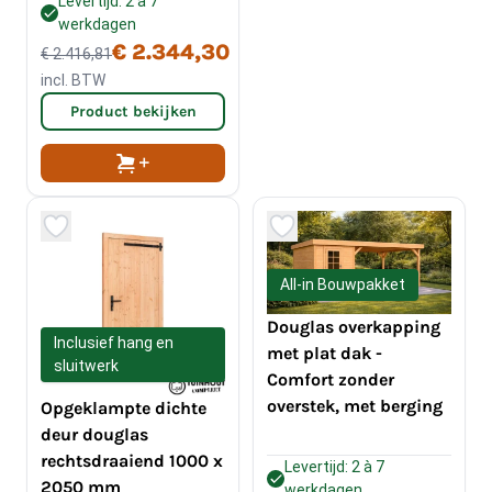
Levertijd: 2 à 7
werkdagen
€ 2.344,30
€ 2.416,81
incl. BTW
Product bekijken
All-in Bouwpakket
Douglas overkapping
Inclusief hang en
met plat dak -
sluitwerk
Comfort zonder
overstek, met berging
Opgeklampte dichte
deur douglas
rechtsdraaiend 1000 x
Levertijd: 2 à 7
2050 mm
werkdagen