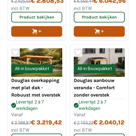
€ 2.808,53
€ 6.042,96
€ 2.925,55
€ 6.568,44
incl. BTW
incl. BTW
Product bekijken
Product bekijken
All-in Bouwpakket
All-in bouwpakket
Douglas aanbouw
Douglas overkapping
veranda - Comfort
met plat dak -
zonder overstek
Robuust met overstek
Levertijd: 2 à 7
Levertijd: 2 à 7
werkdagen
werkdagen
Vanaf
Vanaf
€ 3.219,42
€ 2.040,12
€ 3.388,87
€ 2.103,22
incl. BTW
incl. BTW