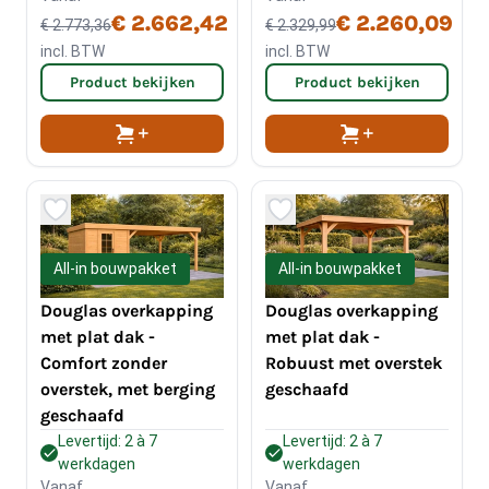
€ 2.662,42
€ 2.260,09
€ 2.773,36
€ 2.329,99
incl. BTW
incl. BTW
Product bekijken
Product bekijken
All-in bouwpakket
All-in bouwpakket
Douglas overkapping
Douglas overkapping
met plat dak -
met plat dak -
Comfort zonder
Robuust met overstek
overstek, met berging
geschaafd
geschaafd
Levertijd: 2 à 7
Levertijd: 2 à 7
werkdagen
werkdagen
Vanaf
Vanaf