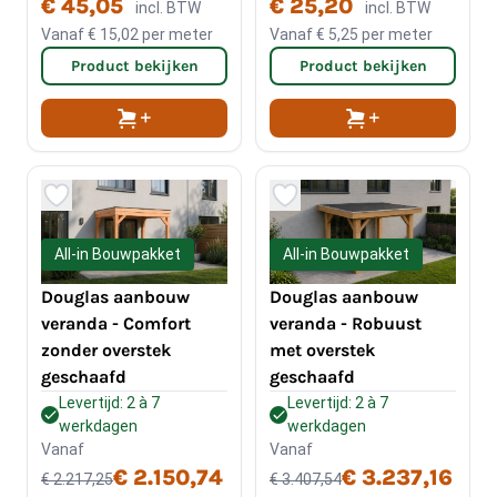
€ 45,05
€ 25,20
incl. BTW
incl. BTW
Vanaf
€ 15,02
per meter
Vanaf
€ 5,25
per meter
Product bekijken
Product bekijken
All-in Bouwpakket
All-in Bouwpakket
Douglas aanbouw
Douglas aanbouw
veranda - Comfort
veranda - Robuust
zonder overstek
met overstek
geschaafd
geschaafd
Levertijd: 2 à 7
Levertijd: 2 à 7
werkdagen
werkdagen
Vanaf
Vanaf
€ 2.150,74
€ 3.237,16
€ 2.217,25
€ 3.407,54