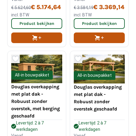
€ 5.174,64
€ 3.369,14
€ 5.624,60
€ 3.584,19
incl. BTW
incl. BTW
Product bekijken
Product bekijken
All-in bouwpakket
All-in bouwpakket
Douglas overkapping
Douglas overkapping
met plat dak -
met plat dak -
Robuust zonder
Robuust zonder
overstek, met berging
overstek geschaafd
geschaafd
Levertijd: 2 à 7
Levertijd: 2 à 7
werkdagen
werkdagen
Vanaf
Vanaf