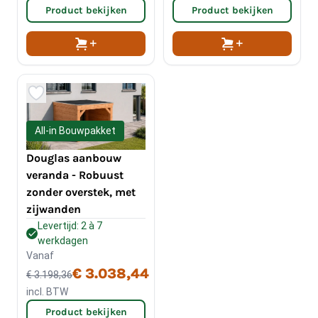
Product bekijken
Product bekijken
All-in Bouwpakket
Douglas aanbouw
veranda - Robuust
zonder overstek, met
zijwanden
Levertijd: 2 à 7
werkdagen
Vanaf
€ 3.038,44
€ 3.198,36
incl. BTW
Product bekijken