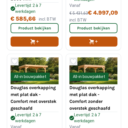
Levertijd: 2 à 7
Vanaf
werkdagen
€ 4.997,09
€ 5.431,63
€ 585,66
incl. BTW
incl. BTW
Product bekijken
Product bekijken
All-in bouwpakket
All-in bouwpakket
Douglas overkapping
Douglas overkapping
met plat dak -
met plat dak -
Comfort met overstek
Comfort zonder
geschaafd
overstek geschaafd
Levertijd: 2 à 7
Levertijd: 2 à 7
werkdagen
werkdagen
Vanaf
Vanaf