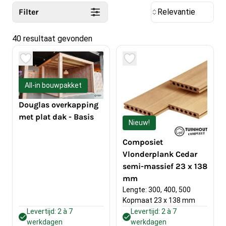
Filter
Relevantie
40 resultaat gevonden
All-in bouwpakket
Douglas overkapping
met plat dak - Basis
Nieuw!
Composiet
Vlonderplank Cedar
semi-massief 23 x 138
mm
Lengte: 300, 400, 500
Kopmaat 23 x 138 mm
Levertijd: 2 à 7
Levertijd: 2 à 7
werkdagen
werkdagen