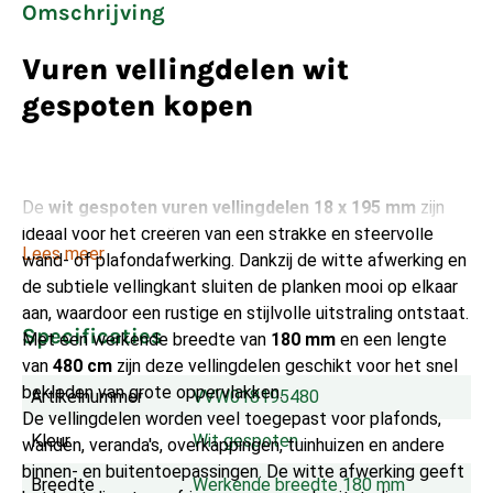
Omschrijving
Vuren vellingdelen wit
gespoten kopen
De
wit gespoten vuren vellingdelen 18 x 195 mm
zijn
ideaal voor het creëren van een strakke en sfeervolle
Lees meer
wand- of plafondafwerking. Dankzij de witte afwerking en
de subtiele vellingkant sluiten de planken mooi op elkaar
aan, waardoor een rustige en stijlvolle uitstraling ontstaat.
Specificaties
Met een werkende breedte van
180 mm
en een lengte
van
480 cm
zijn deze vellingdelen geschikt voor het snel
bekleden van grote oppervlakken.
Artikelnummer
VVW018195480
De vellingdelen worden veel toegepast voor plafonds,
Kleur
Wit gespoten
wanden, veranda's, overkappingen, tuinhuizen en andere
binnen- en buitentoepassingen. De witte afwerking geeft
Breedte
Werkende breedte 180 mm