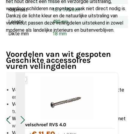
het hout direct een frisse en verzorgde uitstraling,
waardoor schilderen na montage vaak niet direct nodig is.
Kopmaat
18 x 195 mm
Dankzij de lichte kleur en de natuurlijke uitstraling van
Lengte
480 cm
vurenhout passen deze vellingdelen uitstekend in zowel
moderne als landelijke interieurs en buitenverblijven.
Dikte mm
18 mm
Voordelen van wit gespoten
Geschikte accessoires
vuren vellingdelen
Voorzien van een witte afwerking
: direct een nette
en frisse uitstraling.
Vellingprofiel
: zorgt voor een strakke aansluiting
tussen de planken.
Werkende breedte van 180 mm
: snelle montage met
Gevelschroef RVS 4.0
Tur
weinig naden.
Veelzijdig toepasbaar
: geschikt voor plafonds,