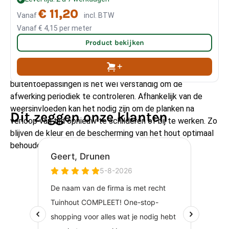
€ 11,20
vellingdelen nog behandelen?
Vanaf
incl. BTW
Vanaf
€ 4,15
per meter
Product bekijken
De vellingdelen zijn al voorzien van een witte afwerking en
kunnen daardoor direct worden verwerkt. Bij
buitentoepassingen is het wel verstandig om de
afwerking periodiek te controleren. Afhankelijk van de
weersinvloeden kan het nodig zijn om de planken na
Dit zeggen onze klanten
verloop van tijd opnieuw te schilderen of bij te werken. Zo
blijven de kleur en de bescherming van het hout optimaal
behouden.