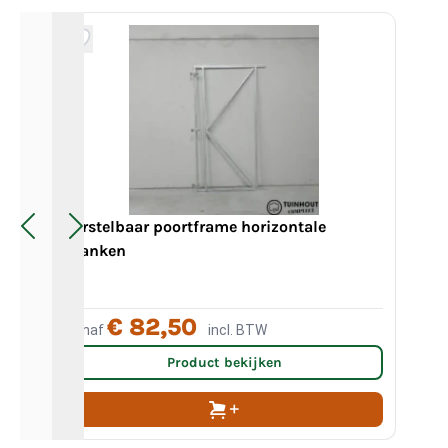
Do
m
Verstelbaar poortframe horizontale
Len
planken
Kop
L
Va
€ 82,50
Vanaf
incl. BTW
Va
Product bekijken