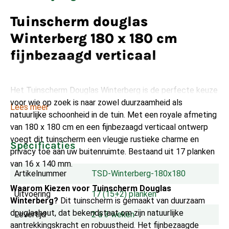
Tuinscherm douglas
Winterberg 180 x 180 cm
fijnbezaagd verticaal
Het Tuinscherm Douglas Winterberg is de perfecte keuze
voor wie op zoek is naar zowel duurzaamheid als
Lees meer
natuurlijke schoonheid in de tuin. Met een royale afmeting
van 180 x 180 cm en een fijnbezaagd verticaal ontwerp
voegt dit tuinscherm een vleugje rustieke charme en
Specificaties
privacy toe aan uw buitenruimte. Bestaand uit 17 planken
van 16 x 140 mm.
Artikelnummer
TSD-Winterberg-180x180
Waarom Kiezen voor Tuinscherm Douglas
Uitvoering
17 (15+2) planken
Winterberg?
Dit tuinscherm is gemaakt van duurzaam
douglashout, dat bekendstaat om zijn natuurlijke
Levertijd
2 à 3 weken
aantrekkingskracht en robuustheid. Het fijnbezaagde