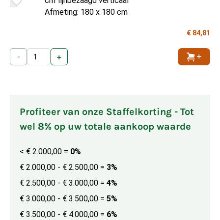
cm fijnbezaagd verticaal
Afmeting: 180 x 180 cm
€ 84,81
-
+
Toevoe
Profiteer van onze Staffelkorting - Tot
wel 8% op uw totale aankoop waarde
< € 2.000,00
=
0%
€ 2.000,00 - € 2.500,00
=
3%
€ 2.500,00 - € 3.000,00
=
4%
€ 3.000,00 - € 3.500,00
=
5%
€ 3.500,00 - € 4.000,00
=
6%