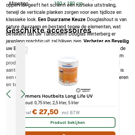
Afmeting
180 x 180 cm
oppervlak geeft het scherm een rustieke uitstraling,
terwijl de verticale planken zorgen voor een tijdloze en
klassieke look.
Een Duurzame Keuze
Douglashout is van
nature duurzaam en bestand tegen de elementen, wat
Geschikte accessoires
betekent dat uw Tuinscherm Douglas Winterberg er
jarenlang prachtig uit zal blijven zien.
Verbeter en Beveilig
uw Buitenruimte
Bij Tuinhout Compleet begrijpen we de
behoeften van tuinliefhebbers en streven we ernaar om
producten te bieden die zowel functioneel als visueel
aantrekkelijk zijn. Het Tuinscherm Douglas Winterberg is
een uitstekende keuze om uw buitenruimte te verbeteren
en te beveiligen.
Remmers Houtbeits Long Life UV
Ge
Inhoud: 0,75 liter, 2,5 liter, 5 liter
€ 27,50
Vanaf
incl. BTW
Va
Product bekijken