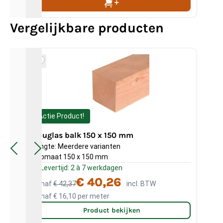
Vergelijkbare producten
Actie Product!
Douglas balk 150 x 150 mm
Lengte: Meerdere varianten
Tu
Kopmaat 150 x 150 mm
cm 
Levertijd: 2 à 7 werkdagen
€ 40,26
Vanaf
€ 42,37
incl. BTW
€
Vanaf
€ 16,10
per meter
Product bekijken