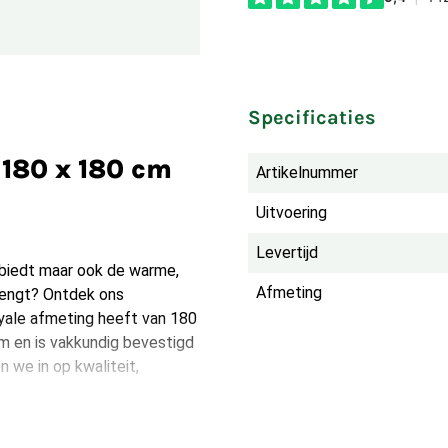
Specificaties
180 x 180 cm
Artikelnummer
Uitvoering
Levertijd
 biedt maar ook de warme,
Afmeting
brengt? Ontdek ons
oyale afmeting heeft van 180
m en is vakkundig bevestigd
 we in op kwaliteit,