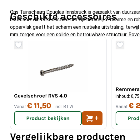
Ons Tuinscherm Douglas Innsbruck is gemaakt van duurzaa
Geschikte accessoires
houtsoort die bekendstaat om zijn natuurlijke charme en ro
oppervlak geeft het scherm een rustieke uitstraling, terwi
mm zorgen voor een solide en betrouwbare structuur. Bovend
bevestigd met roestvrijstalen schroeven, waardoor een lan
gegarandeerd.
Remmers 
Gevelschroef RVS 4.0
Inhoud: 0,75 l
€ 11,50
€ 
Vanaf
incl. BTW
Vanaf
Product bekijken
Prod
Vergelijkbare producten