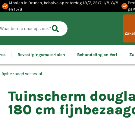
Afhalen in Drunen, behalve op zaterdag 18/7, 25/7, 1/8, 8/8
Pro
en 15/8
par
Zakel
res
Bevestigingsmaterialen
Behandeling en Verf
Za
fijnbezaagd verticaal
Tuinscherm dougla
180 cm fijnbezaagd