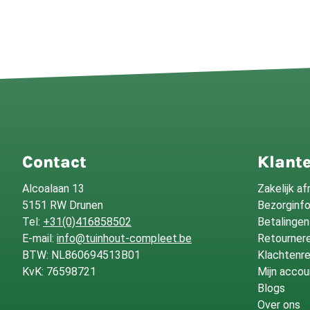
Contact
Klante
Alcoalaan 13
Zakelijk a
5151 RW Drunen
Bezorginf
Tel:
+31(0)416858502
Betalingen
E-mail:
info@tuinhout-compleet.be
Retournere
BTW: NL860694513B01
Klachtenre
KvK: 76598721
Mijn accou
Blogs
Over ons