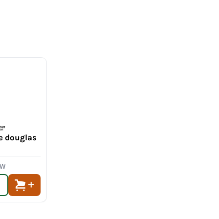
e douglas
TW