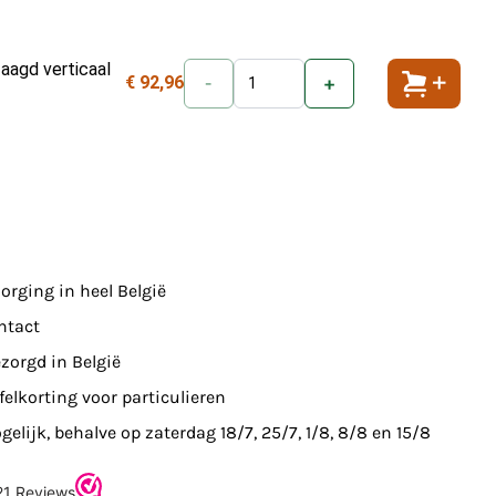
aagd verticaal
€ 92,96
-
+
Toevoeg
orging in heel België
ntact
zorgd in België
felkorting voor particulieren
elijk, behalve op zaterdag 18/7, 25/7, 1/8, 8/8 en 15/8