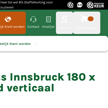
fiteer tot wel 8% Staffelkorting voor
ticulieren
ijk klant worden
Contact
kluslijst
Account
Winkelwagen
kelijk klant worden
s Innsbruck 180 x
 verticaal