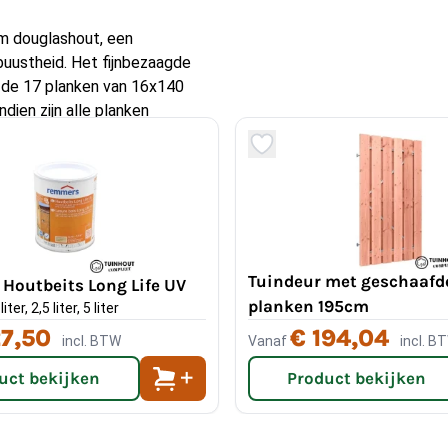
m douglashout, een
buustheid. Het fijnbezaagde
jl de 17 planken van 16x140
ien zijn alle planken
ge levensduur is
Tuindeur met geschaafd
Houtbeits Long Life UV
planken 195cm
iter, 2,5 liter, 5 liter
27,50
€ 194,04
incl. BTW
Vanaf
incl. B
uct bekijken
Product bekijken