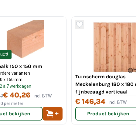
duct!
balk 150 x 150 mm
rdere varianten
Tuinscherm douglas
0 x 150 mm
Meckelenburg 180 x 180
: 2 à 7 werkdagen
fijnbezaagd verticaal
€ 40,26
37
incl. BTW
€ 146,34
incl. BTW
10
per meter
uct bekijken
Product bekijken