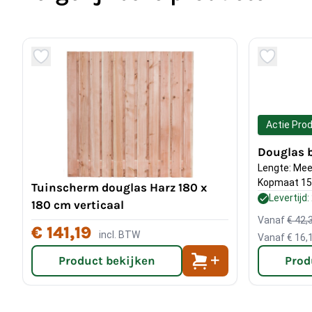
Actie Pro
Douglas 
Lengte: Mee
Kopmaat 15
Tuinscherm douglas Harz 180 x
Levertijd
180 cm verticaal
Vanaf
€ 42,
€ 141,19
incl. BTW
Vanaf
€ 16,
Product bekijken
Prod