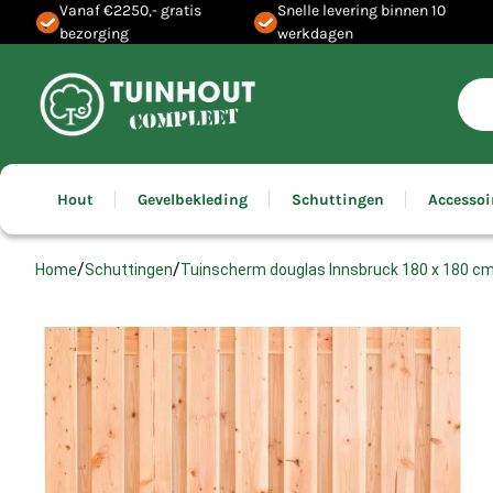
Vanaf €2250,- gratis
Snelle levering binnen 10
bezorging
werkdagen
Hout
Gevelbekleding
Schuttingen
Accessoi
/
/
Tuinscherm douglas Innsbruck 180 x 180 cm 
Home
Schuttingen