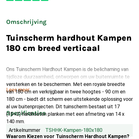
Omschrijving
Tuinscherm hardhout Kampen
180 cm breed verticaal
Ons Tuinscherm Hardhout Kampen is de belichaming van
tijdloze duurzaamheid, ontworpen om uw buitenruimte te
versterken en te beschermen. Met een royale breedte
Lees meer
van 180 cm en verkrijgbaar in twee hoogtes - 90 cm en
180 cm - biedt dit scherm een uitstekende oplossing voor
al uw buitenprojecten. Dit tuinscherm bestaat uit 17
Specificaties
(15+2) hardhouten planken met een afmeting van 14 x
140 mm.
Artikelnummer
TSHHK-Kampen-180x180
Waarom Kiezen voor Tuinscherm Hardhout Kampen?