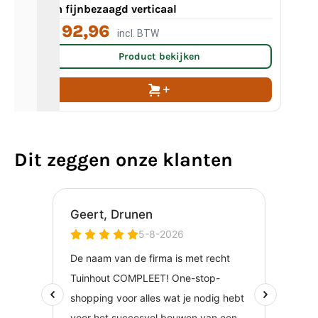
cm fijnbezaagd verticaal
br
€ 92,96
€
incl. BTW
Product bekijken
Dit zeggen onze klanten