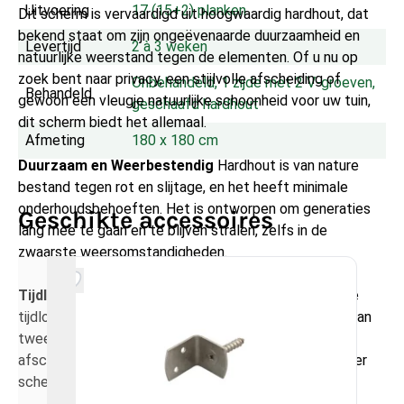
Uitvoering
17 (15+2) planken
Dit scherm is vervaardigd uit hoogwaardig hardhout, dat
bekend staat om zijn ongeëvenaarde duurzaamheid en
Levertijd
2 à 3 weken
natuurlijke weerstand tegen de elementen. Of u nu op
zoek bent naar privacy, een stijlvolle afscheiding of
Onbehandeld, 1 zijde met 2 V-groeven, 
Behandeld
gewoon een vleugje natuurlijke schoonheid voor uw tuin,
geschaafd hardhout
dit scherm biedt het allemaal.
Afmeting
180 x 180 cm
Duurzaam en Weerbestendig
Hardhout is van nature
bestand tegen rot en slijtage, en het heeft minimale
onderhoudsbehoeften. Het is ontworpen om generaties
Geschikte accessoires
lang mee te gaan en te blijven stralen, zelfs in de
zwaarste weersomstandigheden.
Tijdloos en Veelzijdig
Dit Tuinscherm biedt zowel de
tijdloze uitstraling van hardhout als de veelzijdigheid van
twee beschikbare hoogtes. Of u nu een lagere
afscheiding wilt om uw tuin op te splitsen of een hoger
scherm voor maximale privacy, de keuze is aan u.