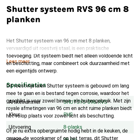
Shutter systeem RVS 96 cm 8
planken
Het Shutter systeem van 96 cm met 8 planken,
vervaardigd uit roestvrij staal, is een praktische
toevoeging. Dit systeem biedt niet alleen voldoende licht
Lees meer
en beschutting, maar combineert ook duurzaamheid met
een eigentijds ontwerp.
Specificaties
Dit roestvrijstalen Shutter systeem is gebouwd om lang
mee te gaan en is bestand tegen corrosie, waardoor het
geschikt is voor zowel binnen- als buitengebruik. Met zijn
Artikelnummer
SHUTSYS-096-RVS
royale afmetingen van 96 cm en acht ruime planken biedt
Kleur
RVS
het volop plaats voor zowel licht als beschutting.
Uitvoering
8-planks
Of je nu extra opbergruimte nodig hebt in de keuken, de
garage, de woonkamer of op het terras, dit Shutter
Lengte
96 cm