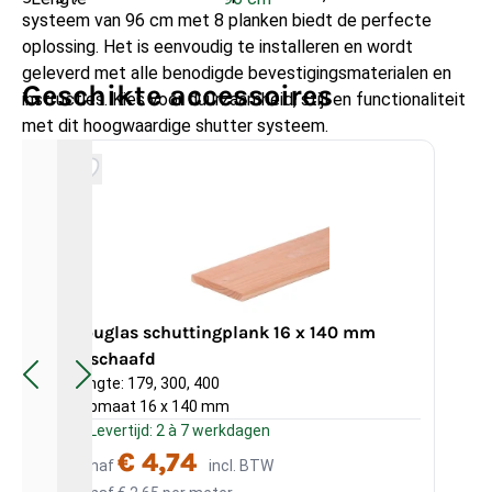
systeem van 96 cm met 8 planken biedt de perfecte
oplossing. Het is eenvoudig te installeren en wordt
geleverd met alle benodigde bevestigingsmaterialen en
Geschikte accessoires
instructies. Kies voor duurzaamheid, stijl en functionaliteit
met dit hoogwaardige shutter systeem.
Douglas schuttingplank 16 x 140 mm
geschaafd
Ge
Lengte: 179, 300, 400
Kopmaat 16 x 140 mm
Levertijd: 2 à 7 werkdagen
€ 4,74
Vanaf
incl. BTW
Va