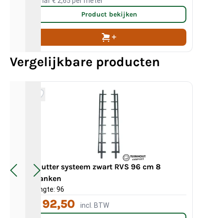
Vanaf
€ 2,65
per meter
Product bekijken
Vergelijkbare producten
Shutter systeem zwart RVS 96 cm 8
planken
Sh
Lengte: 96
Len
€ 92,50
€
incl. BTW