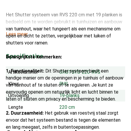
Het Shutter systeem van RVS 220 cm met 19 planken is
bedoeld om te worden gebruikt in tuinhuizen en aanbouw
van tuinhout, waar het fungeert als een mechanisme om
Lees meer
open en dicht te zetten, vergelijkbaar met luiken of
shutters voor ramen.
Specificaties
Belangrijkste kenmerken:
1. Functionaliteit:
Dit Shutter systeem biedt een
Artikelnummer
SHUTSYS-220-RVS
handige manier om de openingen in je tuinhuis of aanbouw
Kleur
RVS
van tuinhout af te sluiten of te reguleren. Je kunt ze
eenvoudig openen om natuurlijk licht en lucht binnen te
Uitvoering
19-planks
laten of sluiten om privacy en bescherming te bieden.
Lengte
220 cm
2. Duurzaamheid:
Het gebruik van roestvrij staal zorgt
ervoor dat het systeem bestand is tegen de elementen
en lang meegaat, zelfs in buitentoepassingen.