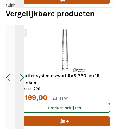
tuinhout.
Vergelijkbare producten
Shutter systeem zwart RVS 220 cm 19
planken
Sh
Lengte: 220
Len
€ 199,00
€ 
incl. BTW
Product bekijken