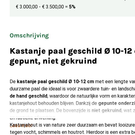
€ 3.000,00 - € 3.500,00
=
5%
Omschrijving
Kastanje paal geschild Ø 10-1
gepunt, niet gekruind
De
kastanje paal geschild Ø 10-12 cm
met een lengte v
duurzame paal die ideaal is voor zwaardere tuin- en landsch
de hand geschild
, waardoor de natuurlijke vorm en karakter
kastanjehout behouden blijven. Dankzij de
gepunte onderzi
de grond te plaatsen. De bovenzijde is
niet gekruind
, wat 
en rustieke afwerking.
Kastanjehout is van nature zeer duurzaam en bevat looizur
Lees meer
tegen vocht, schimmels en houtrot. Hierdoor is een extra b