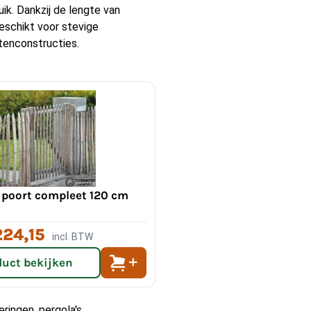
ik. Dankzij de lengte van
eschikt voor stevige
tenconstructies.
 schimmels en houtrot.
g van het hout.
la's, hekwerken en
 poort compleet 120 cm
224,15
incl. BTW
aal van 300 cm
duct bekijken
ringen, pergola's,