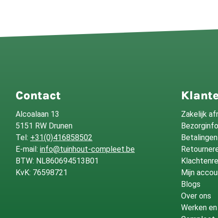
Contact
Klante
Alcoalaan 13
Zakelijk a
5151 RW Drunen
Bezorginf
Tel:
+31(0)416858502
Betalingen
E-mail:
info@tuinhout-compleet.be
Retournere
BTW: NL860694513B01
Klachtenre
KvK: 76598721
Mijn accou
Blogs
Over ons
Werken en 