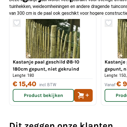
tuinhekken, weideomheiningen en andere dragende tuinconst
van 300 cm is de paal ook geschikt voor hogere constructies
draagkracht vereist zijn.
Waarom kiezen voor kastanjeho
Kastanjehout is een van nature duurzame houtsoort die ge
nodig heeft. Door de natuurlijke looizuren is het hout goed
Kastanje paal geschild Ø8-10
Kastanje 
schimmels en houtrot, waardoor het jarenlang meegaat in d
180cm gepunt, niet gekruind
gepunt, n
geeft de natuurlijke vorm en warme kleur van kastanjehout 
Lengte: 180
Lengte: 150,
een authentieke en landelijke uitstraling.
€ 15,40
€ 9
incl. BTW
Vanaf
Product bekijken
Prod
Dit zeggen onze klanten