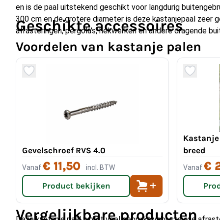
en is de paal uitstekend geschikt voor langdurig buitengebru
300 cm en de grotere diameter is deze kastanjepaal zeer g
Geschikte accessoires
afrasteringen, pergola's, hekwerken en andere dragende bui
Voordelen van kastanje palen
Natuurlijk duurzaam
: van nature bestand tegen vocht,
Met de hand geschild
: behoudt de natuurlijke uitstralin
Gepunt
: eenvoudig in de grond te plaatsen.
Geschikt voor zware toepassingen
: ideaal voor pergo
afrasteringen.
Kastanje
Gevelschroef RVS 4.0
breed
€ 11,50
€ 
Vanaf
incl. BTW
Vanaf
Waarvoor kan ik een kastanje p
Product bekijken
Pro
gebruiken?
Vergelijkbare producten
Deze kastanje paal wordt veel gebruikt voor stevige afraste