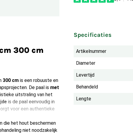
Specificaties
2 cm 300 cm
Artikelnummer
Diameter
Levertijd
an
300 cm
is een robuuste en
Behandeld
apsprojecten. De paal is
met
istieke uitstraling van het
Lengte
jde
is de paal eenvoudig in
zorgt voor een authentieke
en die het hout beschermen
ehandeling niet noodzakelijk