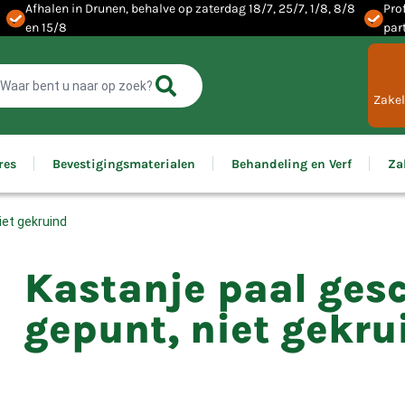
Afhalen in Drunen, behalve op zaterdag 18/7, 25/7, 1/8, 8/8
Pro
en 15/8
par
Zakel
res
Bevestigingsmaterialen
Behandeling en Verf
Za
iet gekruind
Kastanje paal ges
gepunt, niet gekru