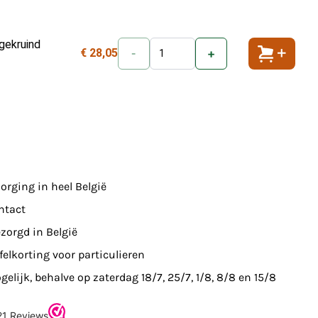
gekruind
€ 28,05
-
+
Toevoeg
orging in heel België
ntact
zorgd in België
felkorting voor particulieren
elijk, behalve op zaterdag 18/7, 25/7, 1/8, 8/8 en 15/8