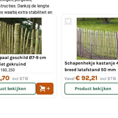
ructies. Dankzij de lengte
 waarbij extra stabiliteit en
ut?
en impregneerbehandeling
 bestand tegen vocht,
paal geschild Ø7-9 cm
e buitenlucht. Bovendien
Schapenhekje kastanje 
iet gekruind
iedere tuin of buitenruimte
breed latafstand 50 mm
 180, 250
,70
€ 92,21
incl. BTW
Vanaf
incl. BTW
uct bekijken
Product bekijken