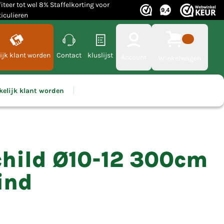
fiteer tot wel 8% Staffelkorting voor
ticulieren
ijk klant worden
Contact
kluslijst
Account
Winkelwagen
kelijk klant worden
child Ø10-12 300cm
ind