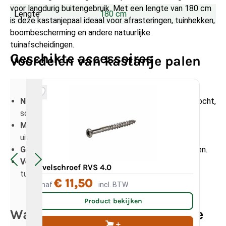
voor langdurig buitengebruik. Met een lengte van 180 cm
Lengte
180 cm
is deze kastanjepaal ideaal voor afrasteringen, tuinhekken,
boombescherming en andere natuurlijke
tuinafscheidingen.
Geschikte accessoires
Voordelen van kastanje palen
Natuurlijk duurzaam
: van nature bestand tegen vocht,
schimmels en houtrot.
Met de hand geschild
: behoudt de authentieke
uitstraling van kastanjehout.
Gepunt
: eenvoudig en stevig in de grond te plaatsen.
Veelzijdig toepasbaar
: ideaal voor afrasteringen,
Gevelschroef RVS 4.0
Ka
tuinhekken en natuurlijke erfafscheidingen.
€ 11,50
Vanaf
incl. BTW
Va
Product bekijken
Waarvoor kan ik een kastanje