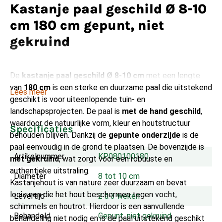
Kastanje paal geschild Ø 8-10
cm 180 cm gepunt, niet
gekruind
De
kastanje paal geschild Ø 8-10 cm
met een lengte
van
180 cm
is een sterke en duurzame paal die uitstekend
Lees meer
geschikt is voor uiteenlopende tuin- en
landschapsprojecten. De paal is
met de hand geschild
,
waardoor de natuurlijke vorm, kleur en houtstructuur
Specificaties
behouden blijven. Dankzij de
gepunte onderzijde
is de
paal eenvoudig in de grond te plaatsen. De bovenzijde is
Artikelnummer
KP080100180
niet gekruind
, wat zorgt voor een robuuste en
authentieke uitstraling.
Diameter
8 tot 10 cm
Kastanjehout is van nature zeer duurzaam en bevat
looizuren die het hout beschermen tegen vocht,
Levertijd
2 à 3 weken
schimmels en houtrot. Hierdoor is een aanvullende
Behandeld
Gepunt, niet gekruind
behandeling niet nodig en is de paal uitstekend geschikt