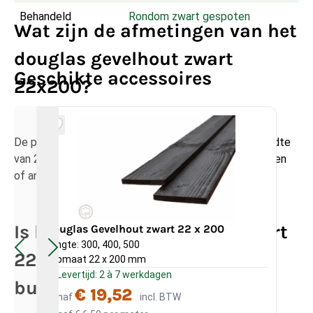
Behandeld
Rondom zwart gespoten
Wat zijn de afmetingen van het
douglas gevelhout zwart
Geschikte accessoires
22x200?
De planken hebben een dikte van 22 mm en een breedte
van 200 mm, geschikt voor gevelbekleding, schuttingen
of andere buitenprojecten.
Is het douglas gevelhout zwart
Douglas Gevelhout zwart 22 x 200
Do
Lengte: 300, 400, 500
Len
22x200 geschikt voor
Kopmaat 22 x 200 mm
Kop
Levertijd: 2 à 7 werkdagen
L
buitengebruik?
€ 19,52
Vanaf
incl. BTW
Va