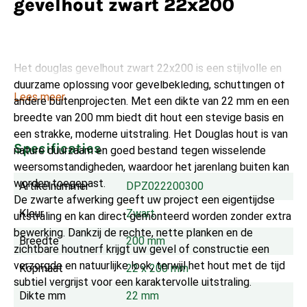
gevelhout zwart 22x200
Het douglas gevelhout zwart 22x200 is een stijlvolle en
duurzame oplossing voor gevelbekleding, schuttingen of
Lees meer
andere buitenprojecten. Met een dikte van 22 mm en een
breedte van 200 mm biedt dit hout een stevige basis en
een strakke, moderne uitstraling. Het Douglas hout is van
Specificaties
nature duurzaam en goed bestand tegen wisselende
weersomstandigheden, waardoor het jarenlang buiten kan
worden toegepast.
Artikelnummer
DPZ022200300
De zwarte afwerking geeft uw project een eigentijdse
Kleur
Zwart
uitstraling en kan direct gemonteerd worden zonder extra
bewerking. Dankzij de rechte, nette planken en de
Breedte
200 mm
zichtbare houtnerf krijgt uw gevel of constructie een
verzorgde en natuurlijke look, terwijl het hout met de tijd
Kopmaat
22 x 200 mm
subtiel vergrijst voor een karaktervolle uitstraling.
Dikte mm
22 mm