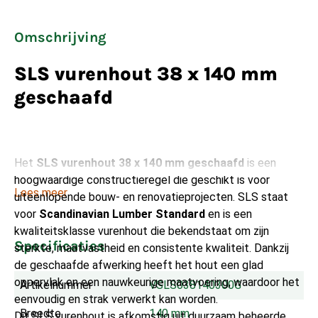
Omschrijving
SLS vurenhout 38 x 140 mm
geschaafd
Het
SLS vurenhout 38 x 140 mm geschaafd
is een
hoogwaardige constructieregel die geschikt is voor
Lees meer
uiteenlopende bouw- en renovatieprojecten. SLS staat
voor
Scandinavian Lumber Standard
en is een
kwaliteitsklasse vurenhout die bekendstaat om zijn
Specificaties
sterkte, maatvastheid en consistente kwaliteit. Dankzij
de geschaafde afwerking heeft het hout een glad
oppervlak en een nauwkeurige maatvoering, waardoor het
Artikelnummer
VSLS038140300G
eenvoudig en strak verwerkt kan worden.
Breedte
140 mm
Dit SLS vurenhout is afkomstig uit duurzaam beheerde