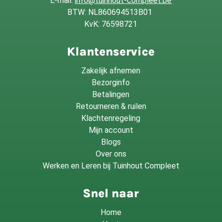
E-mail:
info@tuinhout-compleet.be
BTW: NL860694513B01
KvK: 76598721
Klantenservice
Zakelijk afnemen
Bezorginfo
Betalingen
Retourneren & ruilen
Klachtenregeling
Mijn account
Blogs
Over ons
Werken en Leren bij Tuinhout Compleet
Snel naar
Home