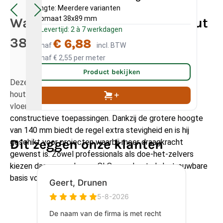
Lengte: Meerdere varianten
Len
Kopmaat 38x89 mm
Ko
Waarvoor wordt SLS vurenhout
Levertijd: 2 à 7 werkdagen
L
38 x 140 mm gebruikt?
€ 6,88
Vanaf
incl. BTW
Va
Vanaf
€ 2,55
per meter
Va
Product bekijken
Deze SLS-regel wordt veel gebruikt voor
houtskeletbouw, dragende binnenwanden,
vloerconstructies, dakconstructies en andere
constructieve toepassingen. Dankzij de grotere hoogte
van 140 mm biedt de regel extra stevigheid en is hij
Dit zeggen onze klanten
geschikt voor projecten waarbij meer draagkracht
gewenst is. Zowel professionals als doe-het-zelvers
kiezen daarom vaak voor SLS vurenhout als betrouwbare
basis voor hun constructie.