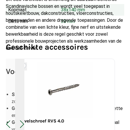
Scandinavische bossen en wordt veel toegepast in
Kopmaat
38x140 mm
houtskeletbouw, dakconstructies, vloerconstructies,
binnenwanden en andere dragende toepassingen. Door de
Dikte mm
38 mm
combinatie van een lichte kleur, fijne nerf en uitstekende
bewerkbaarheid is deze regel geschikt voor zowel
professionele bouwprojecten als werkzaamheden van de
Geschikte accessoires
doe-het-zelver.
Voordelen van SLS vurenhout
Scandinavische topkwaliteit
: sterk, maatvast en
zorgvuldig geselecteerd.
Geschaafd afgewerkt
: glad oppervlak voor een nette
en professionele verwerking.
Vu
Gevelschroef RVS 4.0
Geschikt voor constructieve toepassingen
: ideaal
11
voor wanden, vloeren en dakconstructies.