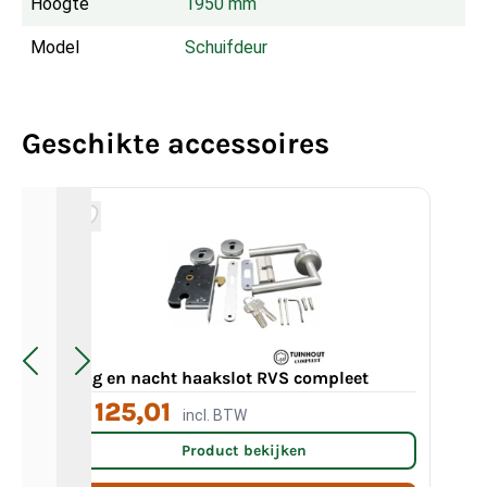
Hoogte
1950 mm
Model
Schuifdeur
Geschikte accessoires
Dag en nacht haakslot RVS compleet
Be
€ 125,01
incl. BTW
Va
Product bekijken