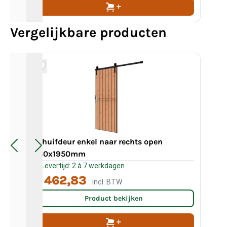
Vergelijkbare producten
Schuifdeur enkel naar rechts open
980x1950mm
Sc
Levertijd: 2 à 7 werkdagen
L
€ 462,83
€
incl. BTW
Product bekijken