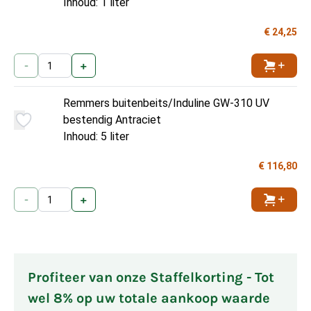
Inhoud: 1 liter
€ 24,25
-
+
Toevoe
Remmers buitenbeits/Induline GW-310 UV
bestendig Antraciet
Inhoud: 5 liter
€ 116,80
-
+
Toevoe
Profiteer van onze Staffelkorting - Tot
wel 8% op uw totale aankoop waarde