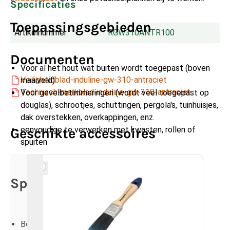
Specificaties
Toepassingsgebieden
Artikelnummer
RGW310ANTR100
Documenten
Voor al het hout wat buiten wordt toegepast (boven
Veiligheidblad-induline-gw-310-antraciet
maaiveld)
Technisch-merkblad-induline-gw-310-antraciet
Voor gevelbetimmeringen (wordt veel toegepast op
douglas), schrootjes, schuttingen, pergola's, tuinhuisjes,
dak overstekken, overkappingen, enz.
eenvoudige te verwerken met kwasten, rollen of
Geschikte accessoires
spuiten
Specificaties
Beschikbaar in; 1L, 5L