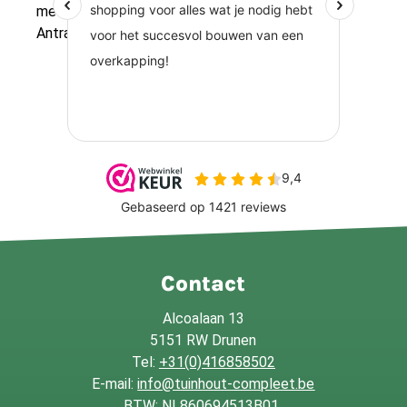
meer informatie over Remmers induline GW-310
Antraciet.
Contact
Alcoalaan 13
5151 RW Drunen
Tel:
+31(0)416858502
E-mail:
info@tuinhout-compleet.be
BTW: NL860694513B01