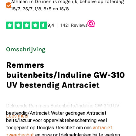
Afhalen in Drunen is mogelijk, behalve op zaterdag
18/7, 25/7, 1/8, 8/8 en 15/8
Omschrijving
Remmers
buitenbeits/Induline GW-310
UV bestendig Antraciet
Dekkende Remmers Buitenbeits/Induline GW-310 UV
bestendig/Antraciet Water gedragen Antraciet
Lees meer
beits/lazuur voor oppervlaktebescherming veel
toegepast op Douglas. Geschikt om ons
antraciet
zweedsrabat
en onze potdekselplanken bij te werken.