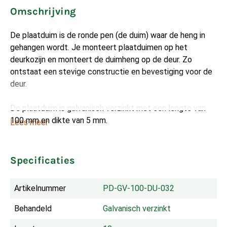
Omschrijving
De plaatduim is de ronde pen (de duim) waar de heng in
gehangen wordt. Je monteert plaatduimen op het
deurkozijn en monteert de duimheng op de deur. Zo
ontstaat een stevige constructie en bevestiging voor de
deur.
De plaatduim is galvanisch verzinkt met een lengte van
100 mm en dikte van 5 mm.
Lees meer
Specificaties
Artikelnummer
PD-GV-100-DU-032
Behandeld
Galvanisch verzinkt