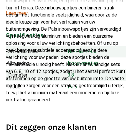
Inbouwspotjes vast Pals, een perfecte aanvulling op elke
tuin of terras. Deze inbouwspotjes combineren strak
Lees meer
design met functionele veelzijdigheid, waardoor ze de
ideale keuze zijn voor het verfraaien van uw
buitenomgeving. De Pals inbouwspotjes zijn vervaardigd
Specificaties
van hoogwaardig aluminium en bieden een duurzame
oplossing voor al uw verlichtingsbehoeften. Of u nu op
zoek bent naar subtiele accenten of een heldere
Artikelnummer
HL-Pals-A-06
verlichting voor uw paden, deze spotjes bieden de
Uitvoering
Inbouwspotjes
flexibiliteit die u nodig heeft. Kies uit onze handige sets
van 6, 8, 10 of 12 spotjes, zodat u het aantal perfect kunt
Diameter
3.8
afstemmen op de grootte van uw buitenruimte. De vaste
modellen zorgen voor een strak en gestroomlijnd uiterlijk,
Model
Pals
terwijl het aluminium materiaal een moderne en tijdloze
uitstraling garandeert.
Dit zeggen onze klanten