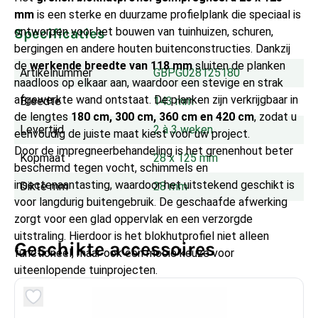
mm
is een sterke en duurzame profielplank die speciaal is
ontworpen voor het bouwen van tuinhuizen, schuren,
Specificaties
bergingen en andere houten buitenconstructies. Dankzij
de
werkende breedte van 118 mm
sluiten de planken
Artikelnummer
GBPG028125180
naadloos op elkaar aan, waardoor een stevige en strak
afgewerkte wand ontstaat. De planken zijn verkrijgbaar in
Breedte
143 mm
de lengtes
180 cm, 300 cm, 360 cm en 420 cm
, zodat u
Levertijd
2 à 3 weken
eenvoudig de juiste maat kiest voor uw project.
Door de impregneerbehandeling is het grenenhout beter
Kopmaat
28 x 125 mm
beschermd tegen vocht, schimmels en
insectenaantasting, waardoor het uitstekend geschikt is
Dikte mm
28 mm
voor langdurig buitengebruik. De geschaafde afwerking
zorgt voor een glad oppervlak en een verzorgde
uitstraling. Hierdoor is het blokhutprofiel niet alleen
Geschikte accessoires
functioneel, maar ook een mooie keuze voor
uiteenlopende tuinprojecten.