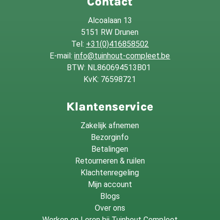
Contact
Alcoalaan 13
5151 RW Drunen
Tel:
+31(0)416858502
E-mail:
info@tuinhout-compleet.be
BTW: NL860694513B01
KvK: 76598721
Klantenservice
Zakelijk afnemen
Bezorginfo
Betalingen
Retourneren & ruilen
Klachtenregeling
Mijn account
Blogs
Over ons
Werken en Leren bij Tuinhout Compleet