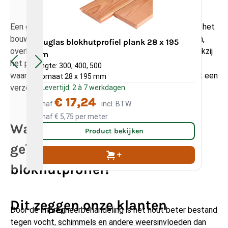
Een grenen blokhutprofiel wordt veel toegepast voor het
bouwen van tuinhuizen, schuren, bergingen, blokhutten,
Douglas blokhutprofiel plank 28 x 195
Do
overkappingen en andere houten buitenverblijven. Dankzij
mm
mm
het profiel sluiten de planken stevig op elkaar aan,
Lengte: 300, 400, 500
Len
waardoor een stabiele wandconstructie ontstaat met een
Kopmaat 28 x 195 mm
Kop
verzorgde uitstraling.
Levertijd: 2 à 7 werkdagen
L
€ 17,24
Vanaf
incl. BTW
Va
Vanaf
€ 5,75
per meter
Va
Waarom kiezen voor
Product bekijken
geïmpregneerd grenen
blokhutprofiel?
Dit zeggen onze klanten
Door de impregneerbehandeling is het hout beter bestand
tegen vocht, schimmels en andere weersinvloeden dan