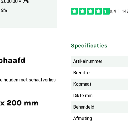
€ 5.000,00
=
7%
8%
Specificaties
chaafd
Artikelnummer
Breedte
te houden met schaafverlies,
Kopmaat
Dikte mm
0 x 200 mm
Behandeld
Afmeting