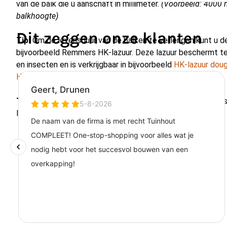
van de balk die u aanschaft in millimeter.
(Voorbeeld: 4000
balkhoogte)
Dit zeggen onze klanten
Tip:
Om de levensduur van de balken te verlengen kunt u 
bijvoorbeeld Remmers HK-lazuur. Deze lazuur beschermt t
en insecten en is verkrijgbaar in bijvoorbeeld
HK-lazuur doug
HK-lazuur antracietgrijs
.
Tip:
Schroef de balken vast met
Schotelkopschroeven
. Al
laten zagen rekenen wij per zaaghandeling €2,50.