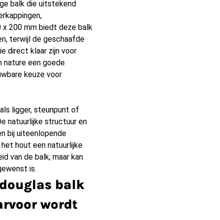
e balk die uitstekend
verkappingen,
0 x 200 mm biedt deze balk
n, terwijl de geschaafde
 direct klaar zijn voor
n nature een goede
uwbare keuze voor
ls ligger, steunpunt of
e natuurlijke structuur en
en bij uiteenlopende
 het hout een natuurlijke
heid van de balk, maar kan
gewenst is.
 douglas balk
rvoor wordt