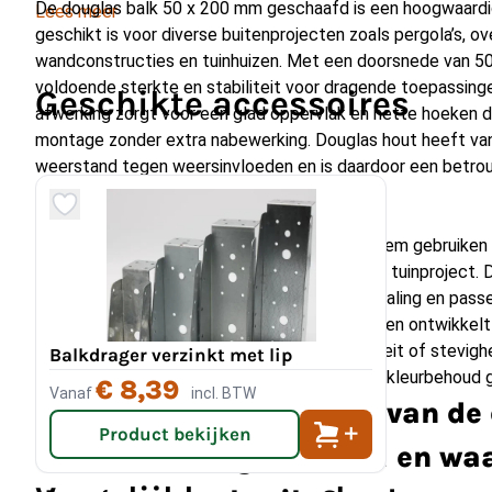
De douglas balk 50 x 200 mm geschaafd is een hoogwaardig
Lees meer
geschikt is voor diverse buitenprojecten zoals pergola’s, o
wandconstructies en tuinhuizen. Met een doorsnede van 5
voldoende sterkte en stabiliteit voor dragende toepassinge
Geschikte accessoires
afwerking zorgt voor een glad oppervlak en nette hoeken die
montage zonder extra nabewerking. Douglas hout heeft va
weerstand tegen weersinvloeden en is daardoor een betro
constructies in buitenomgevingen.
Dankzij de maatvoering van deze balk kun je hem gebruiken a
onderdeel van grotere draagconstructies in je tuinproject. D
kleur van het hout geven een verzorgde uitstraling en pass
bouwstijlen. Onder invloed van zonlicht en regen ontwikkelt
grijze patina; dit verandert niets aan de kwaliteit of stevig
Balkdrager verzinkt met lip
met een beits of lazuur worden vertraagd als kleurbehoud 
€ 8,39
Vanaf
incl. BTW
Wat zijn de afmetingen van de
Product bekijken
50 x 200 mm geschaafd en waa