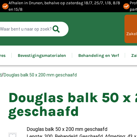
Afhalen in Drunen, behalve op zaterdag 18/7, 25/7, 1/8, 8/8
Pro
en 15/8
par
Zakel
res
Bevestigingsmaterialen
Behandeling en Verf
Za
/
Douglas balk 50 x 200 mm geschaafd
d
Douglas balk 50 
geschaafd
Douglas balk 50 x 200 mm geschaafd
Lengte: 300, Behandeld: Geschaafd, Afmeting: 43 x