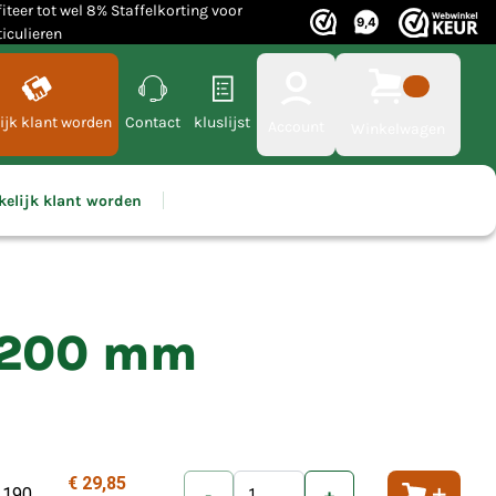
fiteer tot wel 8% Staffelkorting voor
ticulieren
ijk klant worden
Contact
kluslijst
Account
Winkelwagen
kelijk klant worden
x 200 mm
€ 29,85
 190
-
+