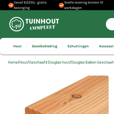
Vanaf €2250,- gratis
Snelle levering binnen 10
bezorging
werkdagen
Hout
Gevelbekleding
Schuttingen
Accessoi
/
/
/
Home
Hout
Geschaafd Douglas hout
Douglas Balken Geschaaf