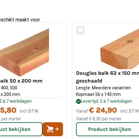
eschikt maakt voor
n zijdelingse balken bij
x 200 mm
itengebruik?
Douglas balk 63 x 150 m
balk 50 x 200 mm
geschaafd
de weersomstandigheden en
 400, 500
Lengte: Meerdere varianten
met beits of lazuur is
 x 200 mm
Kopmaat 56 x 143 mm
tuurlijke kleur langer te
: 2 à 7 werkdagen
Levertijd: 2 à 7 werkdagen
25,80
€ 24,90
incl. BTW
Vanaf
incl. BTW
4 meter. Welke maat balk u
0
per meter
Vanaf
€ 8,30
per meter
en afstand in millimeter,
uct bekijken
Product bekijken
at overblijft is de hoogte