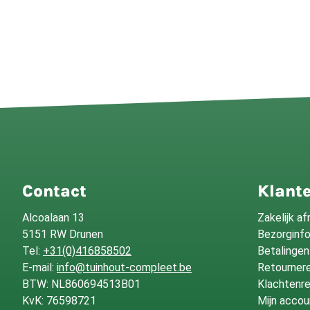
Contact
Klante
Alcoalaan 13
Zakelijk a
5151 RW Drunen
Bezorginf
Tel:
+31(0)416858502
Betalingen
E-mail:
info@tuinhout-compleet.be
Retournere
BTW: NL860694513B01
Klachtenre
KvK: 76598721
Mijn accou