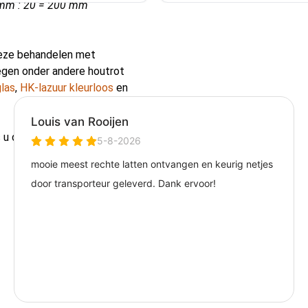
 mm : 20 = 200 mm
deze behandelen met
egen onder andere houtrot
las
,
HK-lazuur kleurloos
en
s u de douglas balken wilt