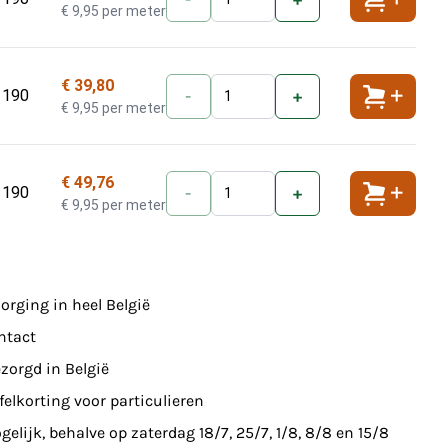
Toevoeg
€ 9,95 per meter
€ 39,80
 190
-
+
Toevoeg
€ 9,95 per meter
€ 49,76
 190
-
+
Toevoeg
€ 9,95 per meter
orging in heel België
ntact
zorgd in België
felkorting voor particulieren
elijk, behalve op zaterdag 18/7, 25/7, 1/8, 8/8 en 15/8