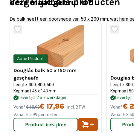
Vergelijkbare producten
deze maat gebruikt?
De balk heeft een doorsnede van 50 x 200 mm, wat hem g
middelzware buitenconstructies zoals liggers, steunbalken e
pergola’s en overkappingen.
Moet ik een douglas balk 50 
Actie Product!
geschaafd behandelen voor bu
Douglás balk 50 x 150 mm
gesçhaafd
Douglas 
Douglas hout is van nature goed bestand tegen wisselen
Lengte: 300, 400, 500
Lengte: 300,
daarom geschikt voor direct buitengebruik. Een behandeling 
Kopmaat 45 x 143 mm
Kopmaat 50
optioneel en kan helpen de levensduur te verlengen en de na
Levertijd: 2 à 7 werkdagen
Levertijd
behouden als dat gewenst is.
€ 17,96
€ 
Vanaf
€ 18,90
incl. BTW
Vanaf
Overspanning:
de maximale overspanning van deze balk is 
Vanaf
€ 5,99
per meter
Vanaf
€ 8,6
nodig heeft, rekent u eenvoudig uit: bepaal de te overspann
Product bekijken
Prod
deel deze waarde vervolgens door het getal 20. Het getal d