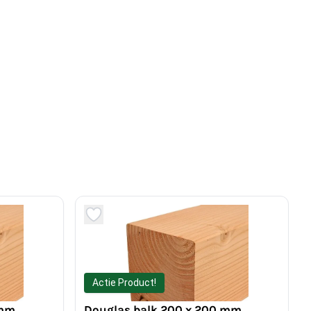
Actie Product!
 mm
Douglas balk 200 x 200 mm