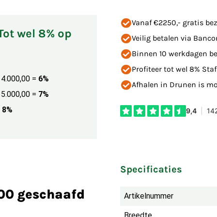
Vanaf €2250,- gratis bez
 Tot wel 8% op
Veilig betalen via Banco
Binnen 10 werkdagen be
Profiteer tot wel 8% Staf
€ 4.000,00
=
6%
Afhalen in Drunen is mog
€ 5.000,00
=
7%
8%
Specificaties
300 geschaafd
Artikelnummer
Breedte