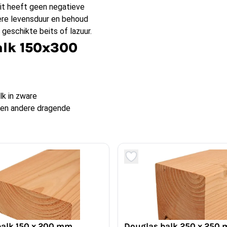
dit heeft geen negatieve
ere levensduur en behoud
geschikte beits of lazuur.
alk 150x300
lk in zware
s en andere dragende
balk behandeld
ture geschikt is voor
azuur de levensduur
balk 150 x 200 mm
Douglas balk 250 x 250