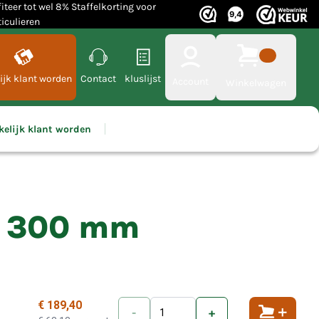
fiteer tot wel 8% Staffelkorting voor
ticulieren
ijk klant worden
Contact
kluslijst
Account
Winkelwagen
kelijk klant worden
x 300 mm
€ 189,40
-
+