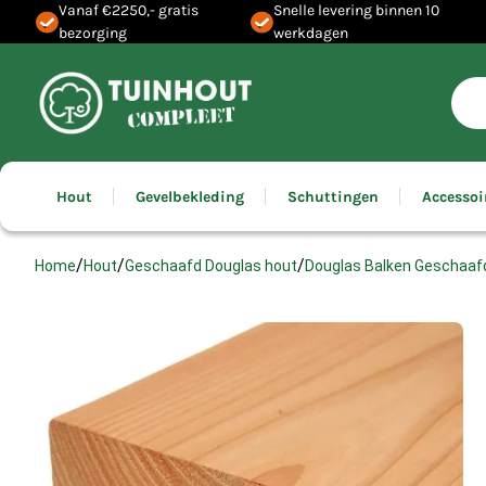
Vanaf €2250,- gratis
Snelle levering binnen 10
bezorging
werkdagen
Hout
Gevelbekleding
Schuttingen
Accessoi
/
/
/
Home
Hout
Geschaafd Douglas hout
Douglas Balken Geschaaf