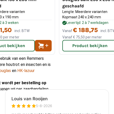
d
geschaafd
ng van 6 m. Welke afmeting
rdere varianten
Lengte: Meerdere varianten
gende manier uit: de
3 x 190 mm
Kopmaat 240 x 240 mm
volgens is de uitkomst
 2 à 3 weken
Levertijd: 2 à 7 werkdagen
rbeeld: 6000 mm : 20 = 300
1,50
€ 188,75
incl. BTW
Vanaf
incl. BT
50
per meter
Vanaf
€ 75,50
per meter
uct bekijken
Product bekijken
lkopschroeven
en als
waarop u
EPDM
plakt.
 gebruik van een Remmers
e houtrot en insecten en is
ouglas
en
HK-lazuur
t wordt per bestelling op
kenen wij per zaaghandeling