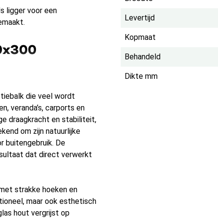
s ligger voor een
Levertijd
emaakt.
Kopmaat
50x300
Behandeld
Dikte mm
iebalk die veel wordt
n, veranda’s, carports en
e draagkracht en stabiliteit,
kend om zijn natuurlijke
r buitengebruik. De
ultaat dat direct verwerkt
k met strakke hoeken en
ctioneel, maar ook esthetisch
las hout vergrijst op