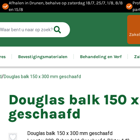
Afhalen in Drunen, behalve op zaterdag 18/7, 25/7, 1/8, 8/8
Pro
en 15/8
par
Zakel
res
Bevestigingsmaterialen
Behandeling en Verf
Za
/
Douglas balk 150 x 300 mm geschaafd
d
Douglas balk 150 
geschaafd
Douglas balk 150 x 300 mm geschaafd