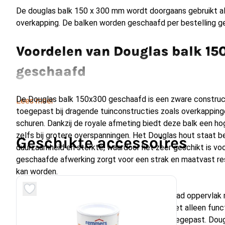
De douglas balk 150 x 300 mm wordt doorgaans gebruikt al
overkapping. De balken worden geschaafd per bestelling g
Voordelen van Douglas balk 1
geschaafd
De Douglas balk 150x300 geschaafd is een zware construct
Lees meer
toegepast bij dragende tuinconstructies zoals overkappinge
schuren. Dankzij de royale afmeting biedt deze balk een hog
zelfs bij grotere overspanningen. Het Douglas hout staat be
Geschikte accessoires
duurzaamheid en sterkte, waardoor het zeer geschikt is voo
geschaafde afwerking zorgt voor een strak en maatvast res
kan worden.
Doordat de balk geschaafd is, heeft hij een glad oppervla
minder kans op splinters. Dit maakt de balk niet alleen fun
aantrekkelijk wanneer hij in het zicht wordt toegepast. Doug