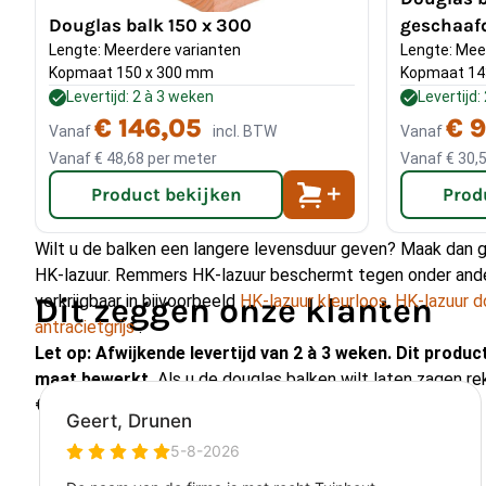
Douglas balk 150 x 300
geschaaf
Overspanning:
de balken hebben een maximale overspanni
Lengte: Meerdere varianten
Lengte: Mee
balk u nodig heeft voor uw overspanning rekent u op de vol
Kopmaat 150 x 300 mm
Kopmaat 14
benodigde overspanning in millimeter gedeeld door 20. Ver
Levertijd: 2 à 3 weken
Levertijd:
hiervan de benodigde hoogte van uw balk in millimeter.
(Voo
€ 146,05
€ 9
Vanaf
incl. BTW
Vanaf
mm balkhoogte)
Vanaf
€ 48,68
per meter
Vanaf
€ 30,
Product bekijken
Prod
Tip:
Voor het monteren van de balken adviseren wij
Schote
dakbeschot kunt u gebruik maken van
Douglas vellingdelen
Wilt u de balken een langere levensduur geven? Maak dan
HK-lazuur. Remmers HK-lazuur beschermt tegen onder ander
verkrijgbaar in bijvoorbeeld
Dit zeggen onze klanten
HK-lazuur kleurloos
,
HK-lazuur d
antracietgrijs
.
Let op: Afwijkende levertijd van 2 à 3 weken. Dit produc
maat bewerkt.
Als u de douglas balken wilt laten zagen re
€2,50.