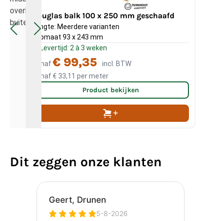
overkappingen, veranda’s en andere dragende
Douglas balk 100 x 250 mm geschaafd
Do
buitenconstructies.
Lengte: Meerdere varianten
Len
Kopmaat 93 x 243 mm
Kop
Levertijd: 2 à 3 weken
L
€ 99,35
Vanaf
incl. BTW
Va
Vanaf
€ 33,11
per meter
Va
Product bekijken
Dit zeggen onze klanten