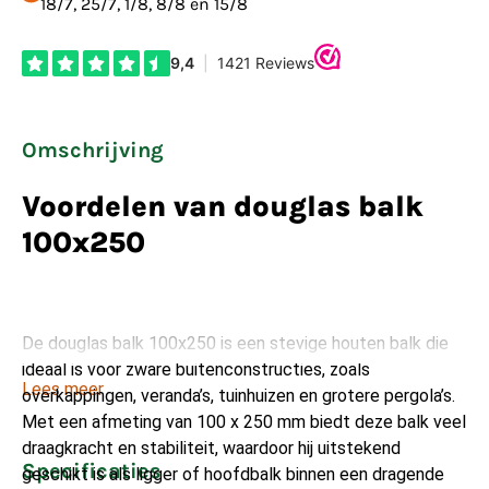
18/7, 25/7, 1/8, 8/8 en 15/8
Omschrijving
Voordelen van douglas balk
100x250
De douglas balk 100x250 is een stevige houten balk die
ideaal is voor zware buitenconstructies, zoals
Lees meer
overkappingen, veranda’s, tuinhuizen en grotere pergola’s.
Met een afmeting van 100 x 250 mm biedt deze balk veel
draagkracht en stabiliteit, waardoor hij uitstekend
Specificaties
geschikt is als ligger of hoofdbalk binnen een dragende