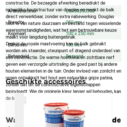
constructie. De bezaagde afwerking benadrukt de
natuurlijke houtstructuur van douglas en maakt de balk
Artikelnummer
DB100250300
direct verwerkbaar, zonder extra nabewerking. Douglas
Breedte
250 mm
hout is van nature duurzaam en bestand tegen wisselende
weersomstandigheden, wat het een betrouwbare keuze
Kopmaat
100 x 250 mm
maakt voor langdurig buitengebruik.
Dankzij de royale maatvoering kan de balk gebruikt
Dikte mm
100 mm
worden als staander, steunpunt of dragend onderdeel van
Behandeld
Bezaagd
een constructie. De warme houtkleur en zichtbare nerf
geven een verzorgde uitstraling die goed past bij andere
houten elementen in de tuin. Onder invloed van zonlicht en
regen ontwikkelt het hout een natuurlijke grijze patina,
Geschikte accessoires
zonder dat dit de constructieve eigenschappen
beïnvloedt. Wie de originele kleur langer wil behouden, kan
de balk optioneel behandelen met beits of lazuur.
Wat zijn de afmetingen van de