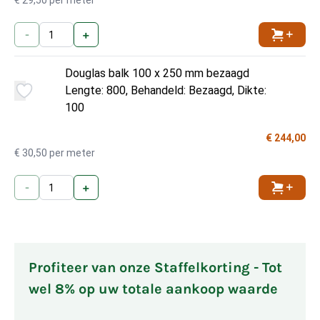
€ 29,50 per meter
-
+
Toevoe
Douglas balk 100 x 250 mm bezaagd
Lengte: 800, Behandeld: Bezaagd, Dikte:
100
€ 244,00
€ 30,50 per meter
-
+
Toevoe
Profiteer van onze Staffelkorting - Tot
wel 8% op uw totale aankoop waarde