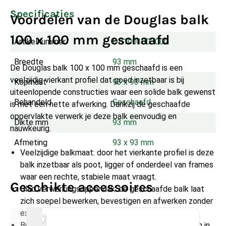
Specificaties
Voordelen van de Douglas balk
100 x 100 mm geschaafd
Artikelnummer
DB100100300G
Breedte
93 mm
De Douglas balk 100 x 100 mm geschaafd is een
veelzijdig vierkant profiel dat goed inzetbaar is bij
Kopmaat
93 x 93 mm
uiteenlopende constructies waar een solide balk gewenst
Behandeld
Geschaafd
is met een nette afwerking. Dankzij de geschaafde
oppervlakte verwerk je deze balk eenvoudig en
Dikte mm
93 mm
nauwkeurig.
Afmeting
93 x 93 mm
Veelzijdige balkmaat: door het vierkante profiel is deze
balk inzetbaar als poot, ligger of onderdeel van frames
waar een rechte, stabiele maat vraagt.
Geschikte accessoires
Glad verwerkingsoppervlak: de geschaafde balk laat
zich soepel bewerken, bevestigen en afwerken zonder
extra schuurwerk vooraf.
Breed inzetbaar buiten: geschikt voor toepassingen in