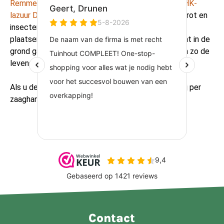
Remmers HK-lazuur
en in douglas kleur
Remmers HK-
lazuur Douglas
. Dit product beschermt tegen houtrot en
insecten. Kiest u ervoor om de paal in de grond te
plaatsen? Voorzie dan het gedeelte van de paal dat in de
grond gaat van een
Postsaver
of
Tenco Garant
om zo de
levensduur van de paal te verlengen.
Als u de douglas palen wilt laten zagen rekenen wij per
zaaghandeling €2,50.
Contact