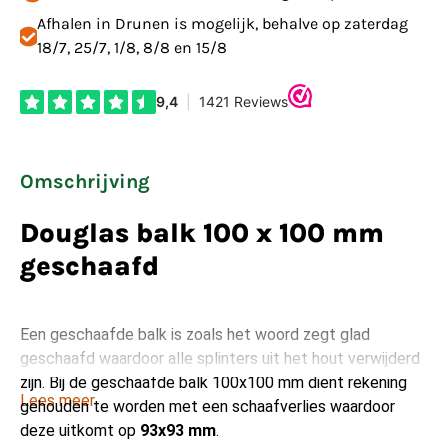
Afhalen in Drunen is mogelijk, behalve op zaterdag
18/7, 25/7, 1/8, 8/8 en 15/8
Omschrijving
Douglas balk 100 x 100 mm
geschaafd
Een geschaafde balk is zoals het woord zegt glad
geschaafd waardoor alle splinters uit het hout verwijderd
zijn. Bij de geschaafde balk 100x100 mm dient rekening
Lees meer
gehouden te worden met een schaafverlies waardoor
deze uitkomt op
93x93 mm
.