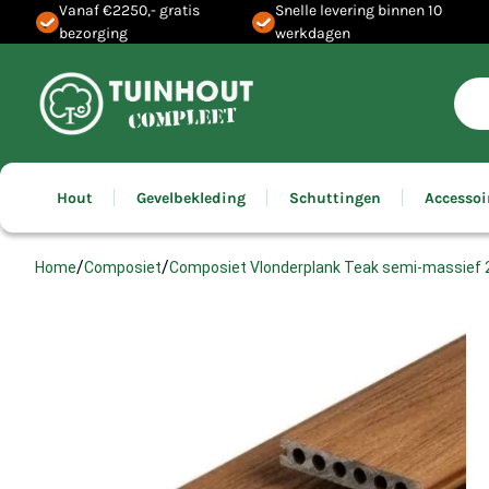
Vanaf €2250,- gratis
Snelle levering binnen 10
bezorging
werkdagen
Hout
Gevelbekleding
Schuttingen
Accessoi
/
/
Composiet Vlonderplank Teak semi-massief 
Home
Composiet