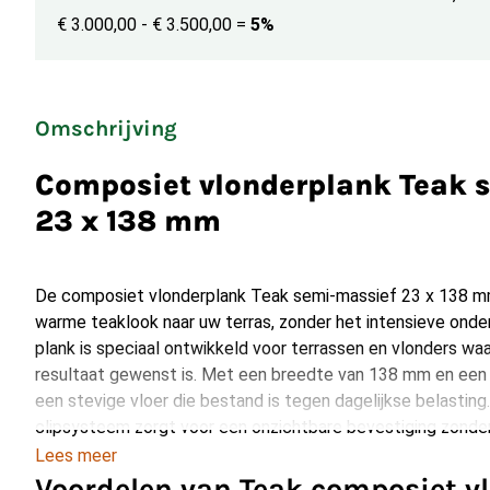
€ 3.000,00 - € 3.500,00
=
5%
Omschrijving
Composiet vlonderplank Teak 
23 x 138 mm
De composiet vlonderplank Teak semi-massief 23 x 138 mm
warme teaklook naar uw terras, zonder het intensieve ond
plank is speciaal ontwikkeld voor terrassen en vlonders waa
resultaat gewenst is. Met een breedte van 138 mm en een
een stevige vloer die bestand is tegen dagelijkse belastin
clipsysteem zorgt voor een onzichtbare bevestiging zonde
Lees meer
Voordelen van Teak composiet v