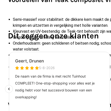
Semi-massief voor stabiliteit: de dikkere kern maakt de 
krimpen en uitzetten in vergelijking met holle varianten.
Kleurvast en UV-bestendig: de Teak-tint behoudt zijn warm
Dit zeggen onze klanten
langdurige blootstelling aan zonlicht.
Onderhoudsarm: geen schilderen of beitsen nodig; scho
water volstaat.
Twee bruikbare zijdes: kies zelf tussen een gladde afwer
houtnerf.
Duurzame keuze: voor het overgrote deel geproduceerd 
aan het einde van de levensduur weer recyclebaar.
Deze vlonderplank levert u jarenlang plezier zonder dat
over intensief onderhoud.
Waarom kiezen voor een semi-m