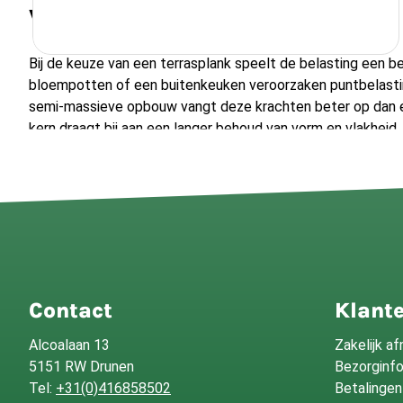
vlonderplank?
Bij de keuze van een terrasplank speelt de belasting een be
bloempotten of een buitenkeuken veroorzaken puntbelasti
semi-massieve opbouw vangt deze krachten beter op dan ee
kern draagt bij aan een langer behoud van vorm en vlakheid, 
temperatuurschommelingen die typisch zijn voor het Neder
Is een composiet vlonderplank b
houten terrasplank?
Composiet en hout hebben elk hun eigen eigenschappen. Ee
Contact
Klante
periodiek onderhoud in de vorm van schuren of oliën om kle
Composiet blijft zonder deze behandelingen goed achter, 
Alcoalaan 13
Zakelijk a
nature bestand is tegen vocht, schimmel en verkleuring. Vo
5151 RW Drunen
Bezorginf
minimale zorg en een constante kleur, is composiet vaak de 
Tel:
+31(0)416858502
Betalingen
beurt een authentiek karakter dat sommigen bewust verkie