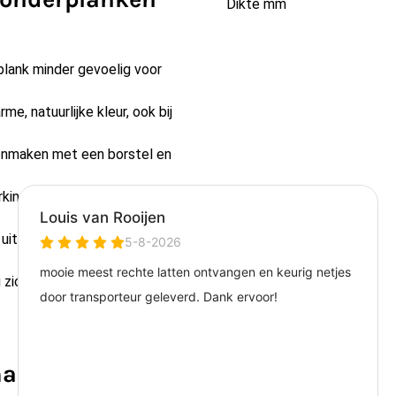
Dikte mm
plank minder gevoelig voor
e, natuurlijke kleur, ook bij
onmaken met een borstel en
king of een zijde met fijne
uit gerecycled materiaal en
 u zich zorgen hoeft te maken
assieve