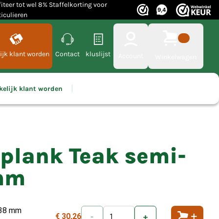
fiteer tot wel 8% Staffelkorting voor
ticulieren
ijk klant worden
Contact
kluslijst
Account
Winkelwagen
kelijk klant worden
plank Teak semi-
 mm
138 mm
€ 30,26
-
+