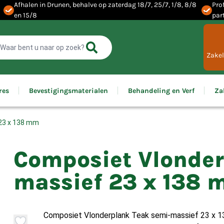
Afhalen in Drunen, behalve op zaterdag 18/7, 25/7, 1/8, 8/8
Pro
en 15/8
par
Zakel
res
Bevestigingsmaterialen
Behandeling en Verf
Za
23 x 138 mm
Composiet Vlonder
massief 23 x 138
Composiet Vlonderplank Teak semi-massief 23 x 