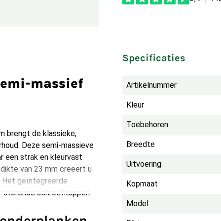
Specificaties
semi-massief
Artikelnummer
Kleur
Toebehoren
 brengt de klassieke,
Breedte
erhoud. Deze semi-massieve
r een strak en kleurvast
Uitvoering
 dikte van 23 mm creëert u
g. Het geïntegreerde
Kopmaat
r storende schroefkoppen.
Model
londerplanken