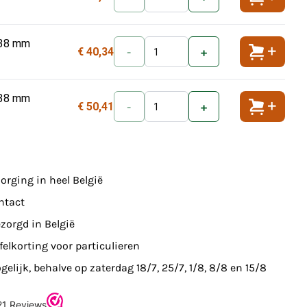
Toevoeg
138 mm
€ 40,34
-
+
Toevoeg
138 mm
€ 50,41
-
+
Toevoeg
orging in heel België
ntact
zorgd in België
felkorting voor particulieren
elijk, behalve op zaterdag 18/7, 25/7, 1/8, 8/8 en 15/8