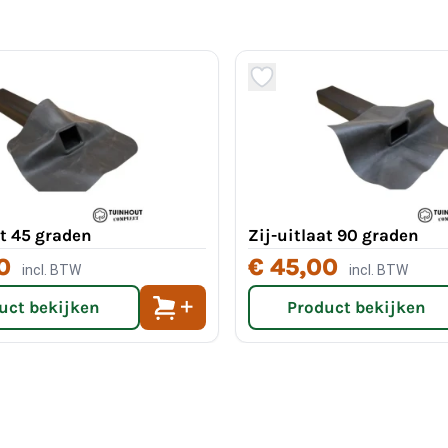
at 45 graden
Zij-uitlaat 90 graden
0
€ 45,00
incl. BTW
incl. BTW
uct bekijken
Product bekijken