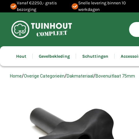
Vanaf €2250,- gratis
Snelle levering binnen 10
bezorging
werkdagen
Hout
Gevelbekleding
Schuttingen
Accessoi
/
/
/
Bovenuitlaat 75mm
Home
Overige Categorieën
Dakmateriaal