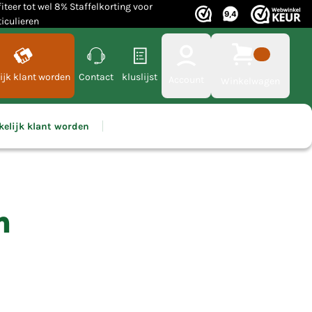
fiteer tot wel 8% Staffelkorting voor
ticulieren
ijk klant worden
Contact
kluslijst
Account
Winkelwagen
kelijk klant worden
m