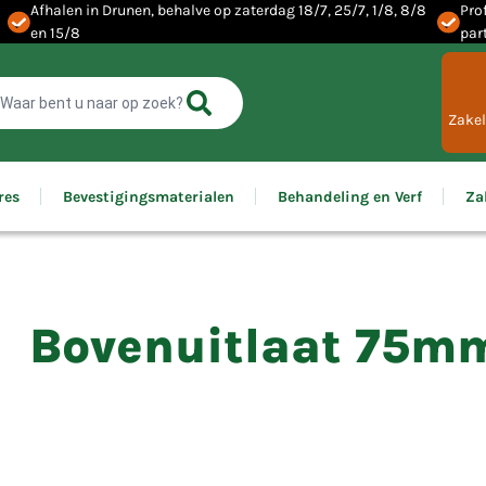
Afhalen in Drunen, behalve op zaterdag 18/7, 25/7, 1/8, 8/8
Pro
en 15/8
par
Zakel
res
Bevestigingsmaterialen
Behandeling en Verf
Za
Bovenuitlaat 75m