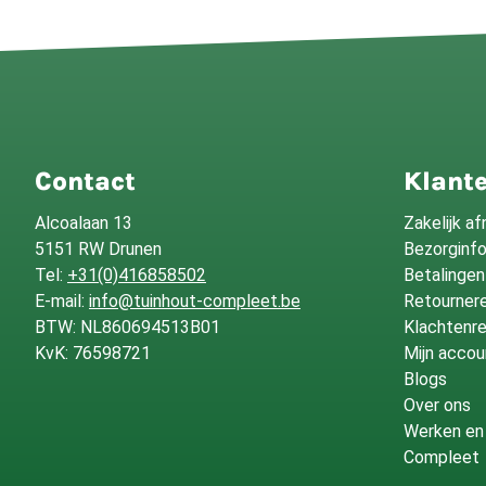
Contact
Klante
Alcoalaan 13
Zakelijk a
5151 RW Drunen
Bezorginf
Tel:
+31(0)416858502
Betalingen
E-mail:
info@tuinhout-compleet.be
Retournere
BTW: NL860694513B01
Klachtenre
KvK: 76598721
Mijn accou
Blogs
Over ons
Werken en 
Compleet