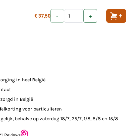
€ 37,50
-
+
Toevoeg
orging in heel België
ntact
zorgd in België
felkorting voor particulieren
elijk, behalve op zaterdag 18/7, 25/7, 1/8, 8/8 en 15/8